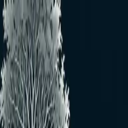
メインコンテンツへスキップ
病害虫・益虫図鑑
葉焼病
病害
ハヤケビョウ
概要