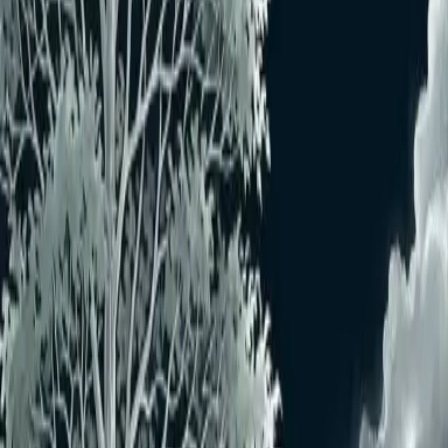
(
3
件)
同じカテゴリの病害虫を見る
効果評価:
◎
優秀
○
良好
△
やや有効
×
効果低い
STダコニール1000
No.
21759
フロアブル
ダコニール（TPN）
[FRAC:M05]
予防
○
治療
—
持続
○
サンケイ銅水和剤
水和剤
銅水和剤（水酸化第二銅）
[FRAC:M01]
予防
◎
治療
—
持続
△
トップジンM水和剤
No.
11573
水和剤
チオファネートメチル
[FRAC:1]
予防
○
治療
○
持続
○
おすすめユーザー
おすすめユーザーはいません
もっと見る