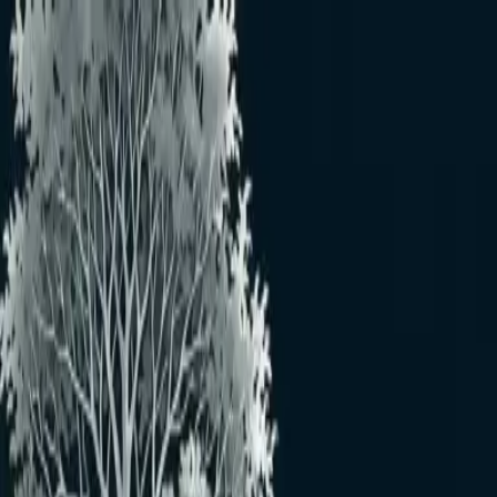
メインコンテンツへスキップ
病害虫・益虫図鑑
根癌病
病害
ネガンビョウ
概要