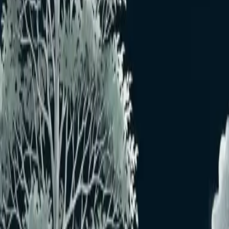
※根頭癌腫病(kontou-ganshu-byo)に統合済み。病原菌：
Agrobacterium tumefaciens（2020年にA. tumefaciensが正名とし
て再確立）。細菌が植物の傷口から侵入し、植物細胞の
DNAに自らのT-DNA（転移DNA）を組み込んで不正な細胞
分裂を引き起こし、根や地際部にこぶ状の腫瘍（ゴール）を
形成する。根頭癌腫病と類似した病態だが、根癌病はより広
範な部位に発生し得る。盆栽ではバラ、ウメ、サクラ、ブド
ウ、リンゴなど多数の樹種に感染。接ぎ木苗の導入時に感染
樹を持ち込まないことが第一の予防策。こぶが小さいうちに
切除し、切り口を消毒して癒合剤を塗布する。感染した用土
は再利用しない。【関東】発生しやすい時期：地温が上がる
4月〜10月（傷口から侵入）。発生しやすい気温の目安：地
温15℃以上。
本機能の農薬・病害虫情報は参考用です。実際の使用にあた
っては、必ず農薬のラベルおよび最新の登録情報を確認し、
用法・用量・使用時期を守ってください。登録情報は随時変
更されることがあります。
おすすめユーザー