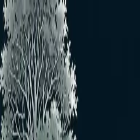
メインコンテンツへスキップ
ホーム
おうきさんのプロフィール
お
フォローする
ミュート
ブロック
通報する
おうき
2026年2月
から利用
0
フォロー中
0
フォロワー
いいね
0
投稿
投稿
コメント
まだ投稿がありません